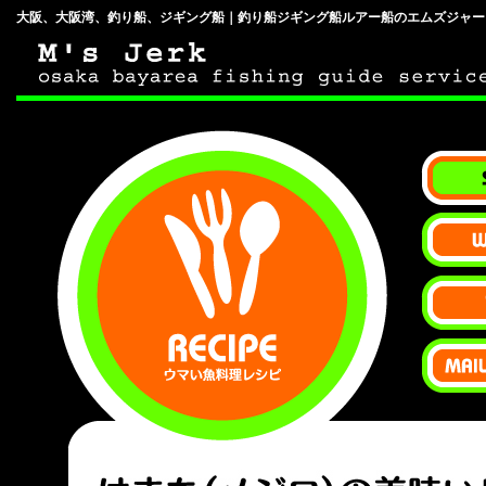
大阪、大阪湾、釣り船、ジギング船｜釣り船ジギング船ルアー船のエムズジャー